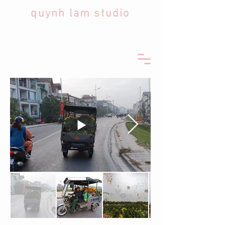
quynh lam
s
tudio