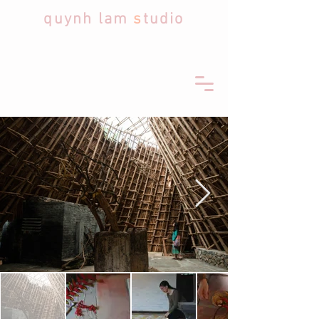
quynh lam
s
tudio