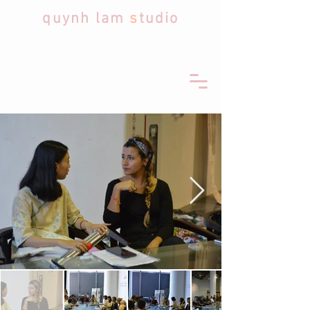
quynh lam
s
tudio